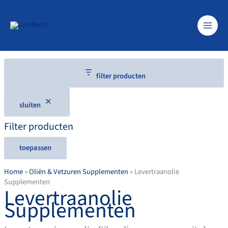
Ga
naar
de
inhoud
filter producten
sluiten
Filter producten
toepassen
Home
»
Oliën & Vetzuren Supplementen
»
Levertraanolie
Supplementen
Levertraanolie
Supplementen