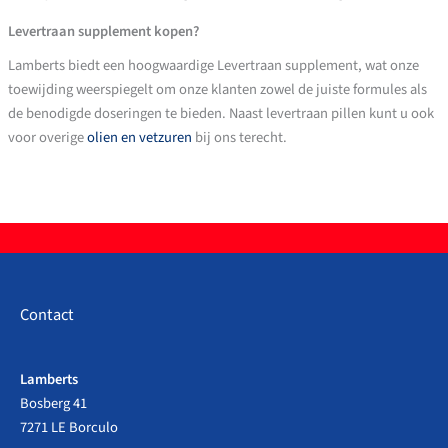
Levertraan supplement kopen?
Lamberts biedt een hoogwaardige Levertraan supplement, wat onze
toewijding weerspiegelt om onze klanten zowel de juiste formules als
de benodigde doseringen te bieden. Naast levertraan pillen kunt u ook
voor overige
olien en vetzuren
bij ons terecht.
Contact
Lamberts
Bosberg 41
7271 LE Borculo