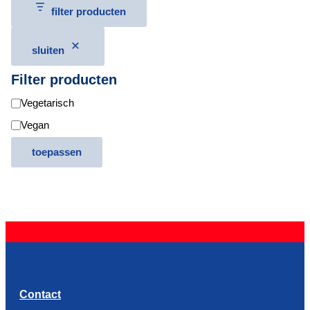
filter producten
sluiten
Filter producten
D
Vegetarisch
i
Vegan
ë
toepassen
t
e
n
Contact