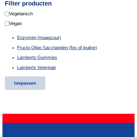
Filter producten
D
Vegetarisch
i
Vegan
ë
Enzymen (maagzuur)
t
Fructo Oligo Sacchariden (fos of inuline)
e
Lamberts Gummies
n
Lamberts Veterinair
toepassen