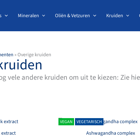
s
Mineralen
Oliën & Vetzuren
Kruiden
menten
»
Overige kruiden
kruiden
g vele andere kruiden om uit te kiezen: Zie hi
VEGAN
VEGETARISCH
 extract
Ashwagandha complex