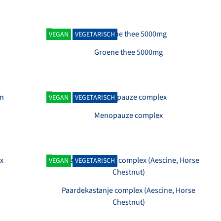
VEGAN
VEGETARISCH
Groene thee 5000mg
VEGAN
VEGETARISCH
n
Menopauze complex
VEGAN
VEGETARISCH
Paardekastanje complex (Aescine, Horse
Chestnut)