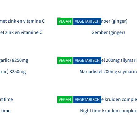
VEGAN
VEGETARISCH
t zink en vitamine C
Gember (ginger)
VEGAN
VEGETARISCH
rlic) 8250mg
Mariadistel 200mg silymari
VEGAN
VEGETARISCH
 time
Night time kruiden complex