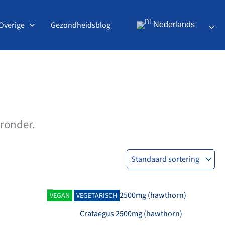
Overige
Gezondheidsblog
Nederlands
eronder.
VEGAN
VEGETARISCH
Crataegus 2500mg (hawthorn)