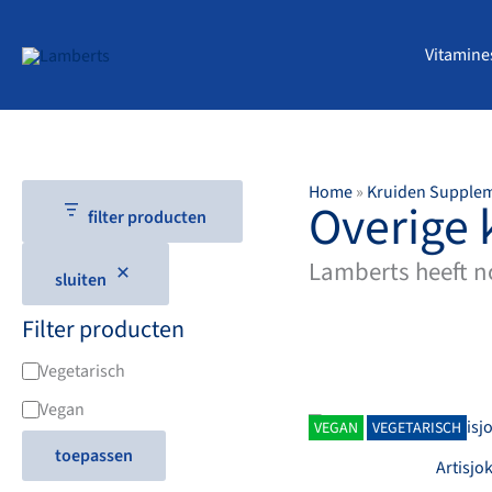
Ga
naar
Vitamine
de
inhoud
Home
»
Kruiden Supple
Overige 
filter producten
Lamberts heeft no
sluiten
Filter producten
D
Vegetarisch
i
Vegan
VEGAN
VEGETARISCH
ë
toepassen
Artisjok
t