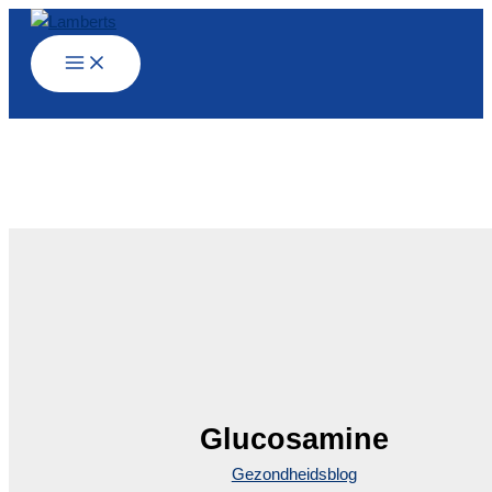
Ga
naar
de
inhoud
Glucosamine
Gezondheidsblog