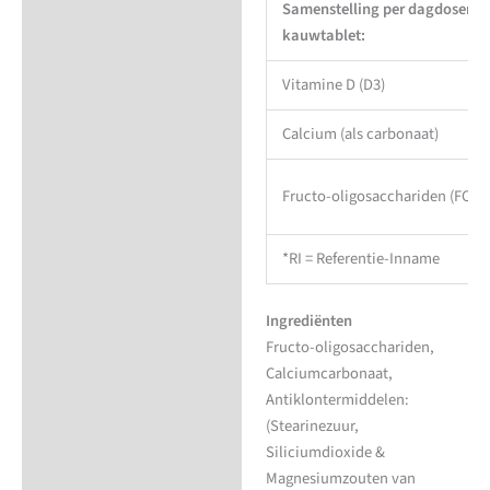
Samenstelling per dagdoserin
kauwtablet:
Vitamine D (D3)
Calcium (als carbonaat)
Fructo-oligosacchariden (FOS)
*RI = Referentie-Inname
Ingrediënten
Fructo-oligosacchariden,
Calciumcarbonaat,
Antiklontermiddelen:
(Stearinezuur,
Siliciumdioxide &
Magnesiumzouten van