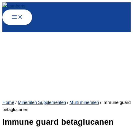
Ga
naar
de
inhoud
Home
/
Mineralen Supplementen
/
Multi mineralen
/ Immune guard
betaglucanen
Immune guard betaglucanen