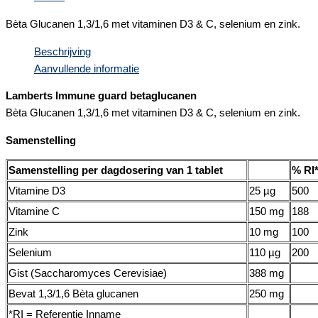
Bèta Glucanen 1,3/1,6 met vitaminen D3 & C, selenium en zink.
Beschrijving
Aanvullende informatie
Lamberts Immune guard betaglucanen
Bèta Glucanen 1,3/1,6 met vitaminen D3 & C, selenium en zink.
Samenstelling
Samenstelling per dagdosering van 1 tablet
% RI
Vitamine D3
25 µg
500
Vitamine C
150 mg
188
Zink
10 mg
100
Selenium
110 µg
200
Gist (Saccharomyces Cerevisiae)
388 mg
Bevat 1,3/1,6 Bèta glucanen
250 mg
*RI = Referentie Inname