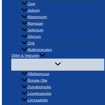
IJzer
Jodium
Magnesium
Mangaan
Selenium
Silicium
Zink
Multimineralen
Oliën & Vetzuren
Alfaliponzuur
Borage Olie
Duindoornolie
Levertraanolie
Lijnzaadolie