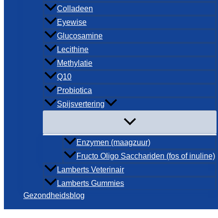
Colladeen
Eyewise
Glucosamine
Lecithine
Methylatie
Q10
Probiotica
Spijsvertering
Enzymen (maagzuur)
Fructo Oligo Sacchariden (fos of inuline)
Lamberts Veterinair
Lamberts Gummies
Gezondheidsblog