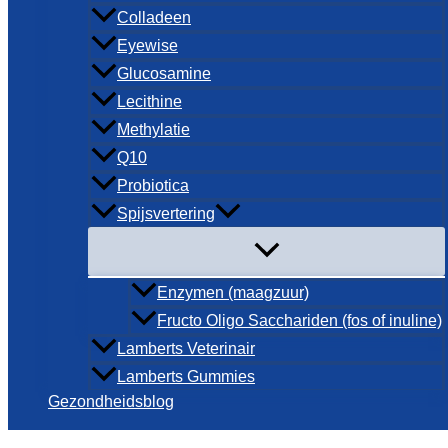
Colladeen
Eyewise
Glucosamine
Lecithine
Methylatie
Q10
Probiotica
Spijsvertering
Enzymen (maagzuur)
Fructo Oligo Sacchariden (fos of inuline)
Lamberts Veterinair
Lamberts Gummies
Gezondheidsblog