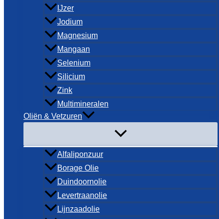
IJzer
Jodium
Magnesium
Mangaan
Selenium
Silicium
Zink
Multimineralen
Oliën & Vetzuren
Alfaliponzuur
Borage Olie
Duindoornolie
Levertraanolie
Lijnzaadolie