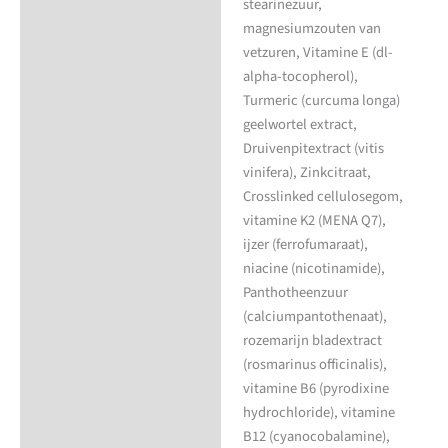
stearinezuur,
magnesiumzouten van
vetzuren, Vitamine E (dl-
alpha-tocopherol),
Turmeric (curcuma longa)
geelwortel extract,
Druivenpitextract (vitis
vinifera), Zinkcitraat,
Crosslinked cellulosegom,
vitamine K2 (MENA Q7),
ijzer (ferrofumaraat),
niacine (nicotinamide),
Panthotheenzuur
(calciumpantothenaat),
rozemarijn bladextract
(rosmarinus officinalis),
vitamine B6 (pyrodixine
hydrochloride), vitamine
B12 (cyanocobalamine),