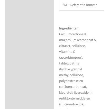
*RI – Referentie Inname
Ingrediënten
Calciumcarbonaat,
magnesium (carbonaat &
citraat), cellulose,
vitamine C
(ascorbinezuur),
tabletcoating
(hydroxypropyl
methylcellulose,
polydextrose en
calciumcarbonaat,
kleurstof: ijzeroxiden),
Antiklontermiddelen
(siliciumdioxide,