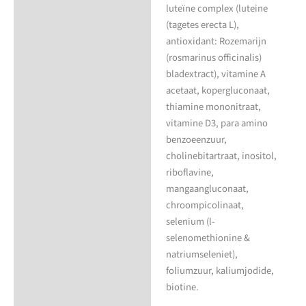
luteïne complex (luteine
(tagetes erecta L),
antioxidant: Rozemarijn
(rosmarinus officinalis)
bladextract), vitamine A
acetaat, kopergluconaat,
thiamine mononitraat,
vitamine D3, para amino
benzoeenzuur,
cholinebitartraat, inositol,
riboflavine,
mangaangluconaat,
chroompicolinaat,
selenium (l-
selenomethionine &
natriumseleniet),
foliumzuur, kaliumjodide,
biotine.