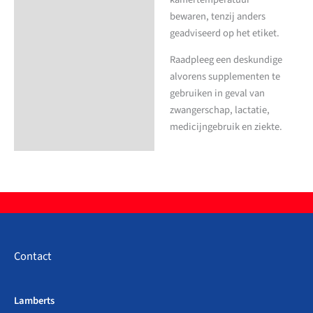
bewaren, tenzij anders
geadviseerd op het etiket.
Raadpleeg een deskundige
alvorens supplementen te
gebruiken in geval van
zwangerschap, lactatie,
medicijngebruik en ziekte.
Contact
Lamberts