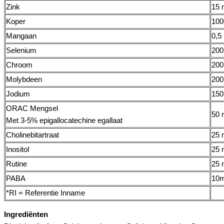
Zink
15 
Koper
100
Mangaan
0,5
Selenium
200
Chroom
200
Molybdeen
200
Jodium
150
ORAC Mengsel
50 
Met 3-5% epigallocatechine egallaat
Cholinebitartraat
25 
Inositol
25 
Rutine
25 
PABA
10
*RI = Referentie Inname
Ingrediënten