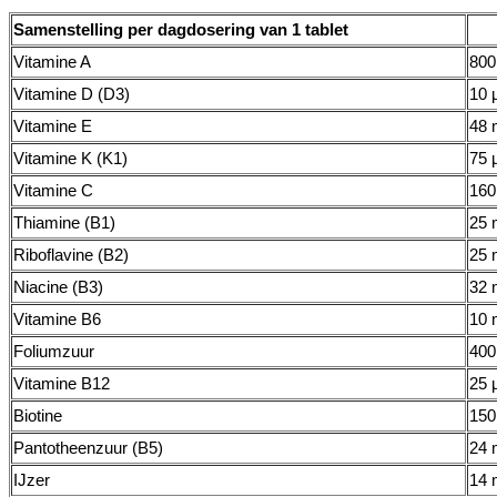
Samenstelling per dagdosering van 1 tablet
Vitamine A
800
Vitamine D (D3)
10 
Vitamine E
48 
Vitamine K (K1)
75 
Vitamine C
160
Thiamine (B1)
25 
Riboflavine (B2)
25 
Niacine (B3)
32 
Vitamine B6
10 
Foliumzuur
400
Vitamine B12
25 
Biotine
150
Pantotheenzuur (B5)
24 
IJzer
14 