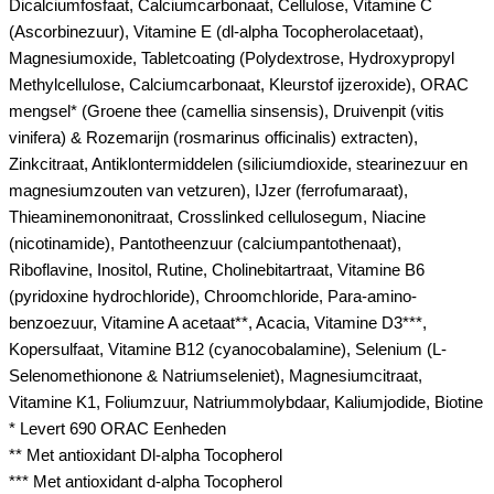
Dicalciumfosfaat, Calciumcarbonaat, Cellulose, Vitamine C
(Ascorbinezuur), Vitamine E (dl-alpha Tocopherolacetaat),
Magnesiumoxide, Tabletcoating (Polydextrose, Hydroxypropyl
Methylcellulose, Calciumcarbonaat, Kleurstof ijzeroxide), ORAC
mengsel* (Groene thee (camellia sinsensis), Druivenpit (vitis
vinifera) & Rozemarijn (rosmarinus officinalis) extracten),
Zinkcitraat, Antiklontermiddelen (siliciumdioxide, stearinezuur en
magnesiumzouten van vetzuren), IJzer (ferrofumaraat),
Thieaminemononitraat, Crosslinked cellulosegum, Niacine
(nicotinamide), Pantotheenzuur (calciumpantothenaat),
Riboflavine, Inositol, Rutine, Cholinebitartraat, Vitamine B6
(pyridoxine hydrochloride), Chroomchloride, Para-amino-
benzoezuur, Vitamine A acetaat**, Acacia, Vitamine D3***,
Kopersulfaat, Vitamine B12 (cyanocobalamine), Selenium (L-
Selenomethionone & Natriumseleniet), Magnesiumcitraat,
Vitamine K1, Foliumzuur, Natriummolybdaar, Kaliumjodide, Biotine
* Levert 690 ORAC Eenheden
** Met antioxidant Dl-alpha Tocopherol
*** Met antioxidant d-alpha Tocopherol