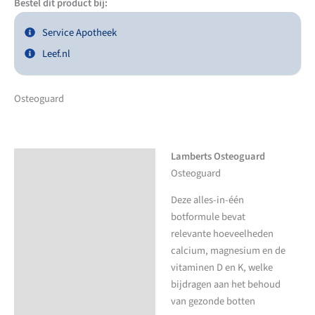
Bestel dit product bij:
Service Apotheek
Leef.nl
Osteoguard
Lamberts Osteoguard
Beschrijving
Osteoguard
Aanvullende informatie
Deze alles-in-één
botformule bevat
relevante hoeveelheden
calcium, magnesium en de
vitaminen D en K, welke
bijdragen aan het behoud
van gezonde botten