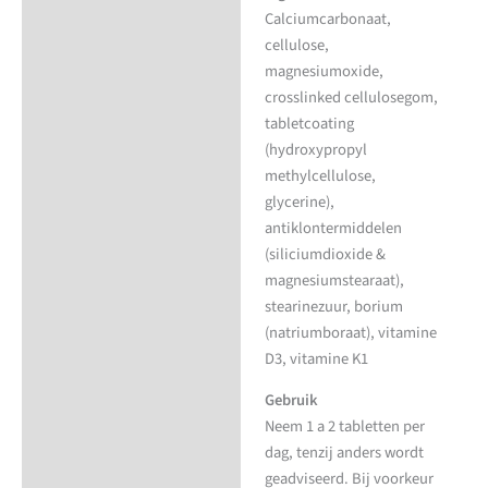
Calciumcarbonaat,
cellulose,
magnesiumoxide,
crosslinked cellulosegom,
tabletcoating
(hydroxypropyl
methylcellulose,
glycerine),
antiklontermiddelen
(siliciumdioxide &
magnesiumstearaat),
stearinezuur, borium
(natriumboraat), vitamine
D3, vitamine K1
Gebruik
Neem 1 a 2 tabletten per
dag, tenzij anders wordt
geadviseerd. Bij voorkeur