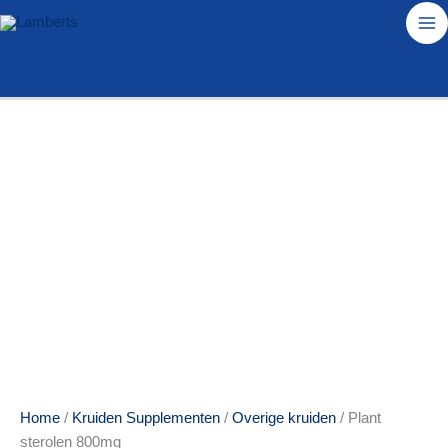
Ga
naar
de
inhoud
Home
/
Kruiden Supplementen
/
Overige kruiden
/ Plant
sterolen 800mg