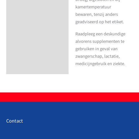
kamertemperatuur
bewaren, tenzij anders
geadviseerd op het etiket.
Raadpleeg een deskundige
alvorens supplementen te
gebruiken in geval van
zwangerschap, lactatie,
medicijngebruik en ziekte.
Contact