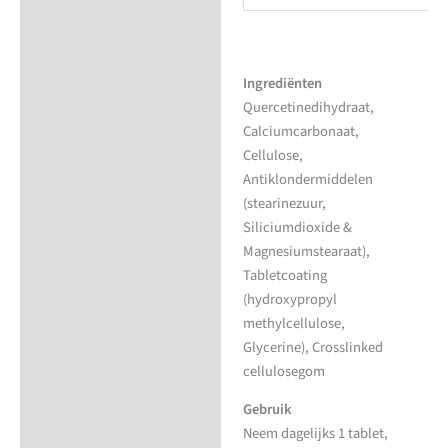
Ingrediënten
Quercetinedihydraat,
Calciumcarbonaat,
Cellulose,
Antiklondermiddelen
(stearinezuur,
Siliciumdioxide &
Magnesiumstearaat),
Tabletcoating
(hydroxypropyl
methylcellulose,
Glycerine), Crosslinked
cellulosegom
Gebruik
Neem dagelijks 1 tablet,