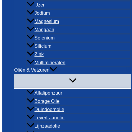
IJzer
Jodium
Magnesium
Mangaan
Selenium
Silicium
Zink
Multimineralen
Oliën & Vetzuren
Alfaliponzuur
Borage Olie
Duindoornolie
Levertraanolie
Lijnzaadolie