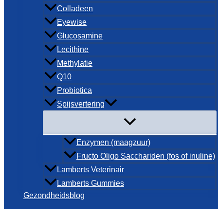
Colladeen
Eyewise
Glucosamine
Lecithine
Methylatie
Q10
Probiotica
Spijsvertering
Enzymen (maagzuur)
Fructo Oligo Sacchariden (fos of inuline)
Lamberts Veterinair
Lamberts Gummies
Gezondheidsblog