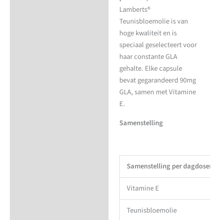
Lamberts®
Teunisbloemolie is van
hoge kwaliteit en is
speciaal geselecteert voor
haar constante GLA
gehalte. Elke capsule
bevat gegarandeerd 90mg
GLA, samen met Vitamine
E.
Samenstelling
Samenstelling per dagdoseri
Vitamine E
Teunisbloemolie