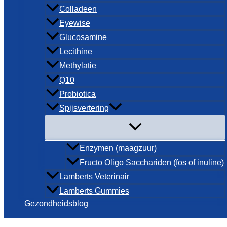
Colladeen
Eyewise
Glucosamine
Lecithine
Methylatie
Q10
Probiotica
Spijsvertering
Enzymen (maagzuur)
Fructo Oligo Sacchariden (fos of inuline)
Lamberts Veterinair
Lamberts Gummies
Gezondheidsblog