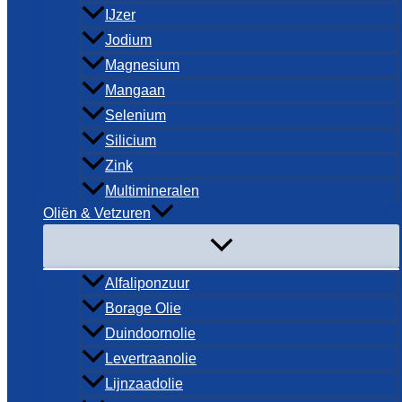
IJzer
Jodium
Magnesium
Mangaan
Selenium
Silicium
Zink
Multimineralen
Oliën & Vetzuren
Alfaliponzuur
Borage Olie
Duindoornolie
Levertraanolie
Lijnzaadolie