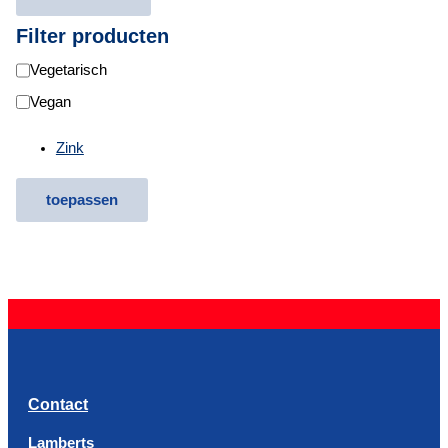
Filter producten
D
Vegetarisch
i
Vegan
ë
Zink
t
e
toepassen
n
Contact
Lamberts