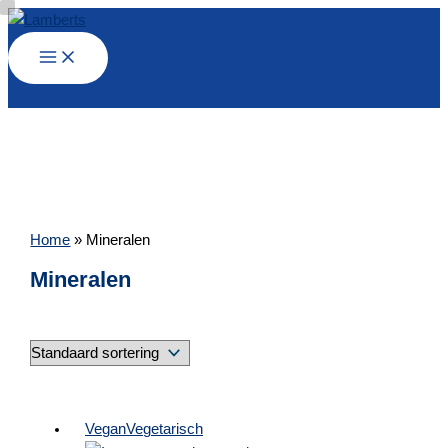
Ga
naar
de
inhoud
Home
»
Mineralen
Mineralen
Vegan
Vegetarisch