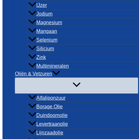
IJzer
Jodium
Magnesium
Mangaan
Selenium
Silicium
Zink
Multimineralen
Oliën & Vetzuren
Alfaliponzuur
Borage Olie
Duindoornolie
Levertraanolie
Lijnzaadolie