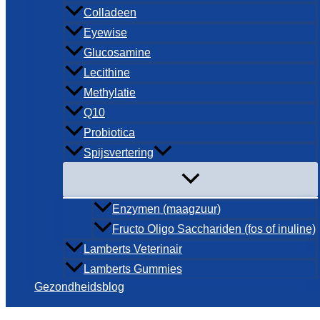
Colladeen
Eyewise
Glucosamine
Lecithine
Methylatie
Q10
Probiotica
Spijsvertering
Enzymen (maagzuur)
Fructo Oligo Sacchariden (fos of inuline)
Lamberts Veterinair
Lamberts Gummies
Gezondheidsblog