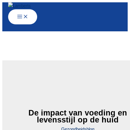
Ga
naar
de
inhoud
De impact van voeding en
levensstijl op de huid
Gezondheidsblog