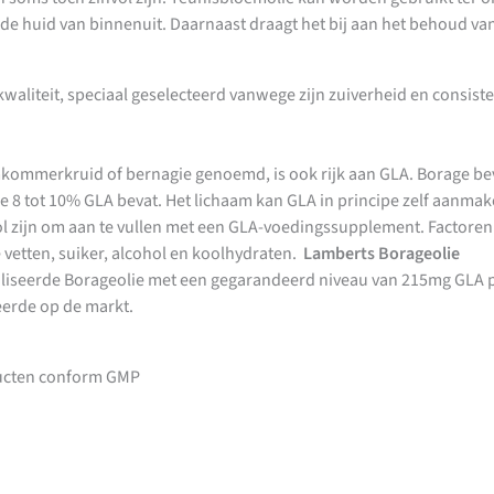
n de huid van binnenuit. Daarnaast draagt het bij aan het behoud 
waliteit, speciaal geselecteerd vanwege zijn zuiverheid en consist
mkommerkruid of bernagie genoemd, is ook rijk aan GLA. Borage bev
8 tot 10% GLA bevat. Het lichaam kan GLA in principe zelf aanmaken 
 zijn om aan te vullen met een GLA-voedingssupplement. Factoren di
vetten, suiker, alcohol en koolhydraten.
Lamberts Borageolie
iliseerde Borageolie met een gegarandeerd niveau van 215mg GLA p
eerde op de markt.
ucten conform GMP