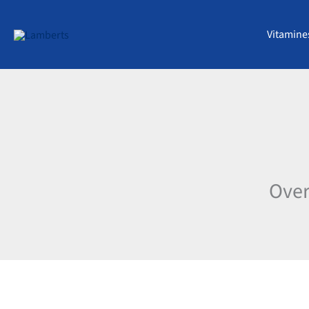
Ga
naar
Vitamine
de
inhoud
Over