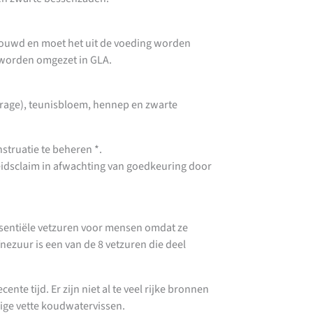
houwd en moet het uit de voeding worden
m worden omgezet in GLA.
orage), teunisbloem, hennep en zwarte
truatie te beheren *.
eidsclaim in afwachting van goedkeuring door
essentiële vetzuren voor mensen omdat ze
zuur is een van de 8 vetzuren die deel
te tijd. Er zijn niet al te veel rijke bronnen
mige vette koudwatervissen.