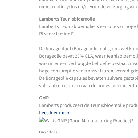
menstruatiecyclus en/of voor de verzorging va
Lamberts Teunisbloemolie
Lamberts Teunisbloemolie is een olie van hoge k
RI van vitamine E.
De borageplant (Borago officinalis, ook wel ko
Borageolie bevat 23% GLA, waar teunisbloemolie 
waarin er een verhoogde behoefte bestaat zinvol
hoge consumptie van transvetzuren, verzadigde 
De Borageolie capsules bevatten zuivere gestab
volstaat) en is zo een van de hoogst geconcentr
GMP
Lamberts produceert de Teunisbloemolie prod
Lees hier meer
Ons advies