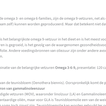
jk de omega 3- en omega 6-families, zijn de omega 9-vetzuren, net a
m zelf) kunnen worden geproduceerd. Maar dat betekent niet dat z
s het belangrijkste omega 9-vetzuur in het dieet en is het meest v
ren is gegroeid, is het gevolg van de waargenomen gezondheidsvo
olijfolie. Andere voedingsbronnen van oliezuur zijn onder andere av
n.
inatie van de belangrijke vetzuren
Omega 3-6-9,
presentatie: 120 c
an de teunisbloem (Oenothera biennis). Oorspronkelijk komt de pl
ron van gammalinoleenzuur
adigde vetzuren (MOV), waaronder linolzuur (LA) en Gammalinoleen
plantaardige oliën, maar voor GLA is Teunisbloemolie een van de wei
n soms toch zinvol zijn. Teunisbloemolie kan worden gebruikt ter