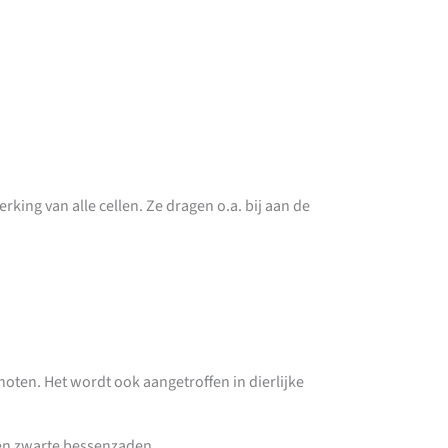
king van alle cellen. Ze dragen o.a. bij aan de
noten. Het wordt ook aangetroffen in dierlijke
 en zwarte bessenzaden.