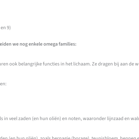
 en 9)
heiden we nog enkele omega families:
n ook belangrijke functies in het lichaam. Ze dragen bij aan de wer
en:
s in veel zaden (en hun oliën) en noten, waaronder lijnzaad en wal
den (en hun oliën), zoals bernagie (borage), teunisbloem, hennep