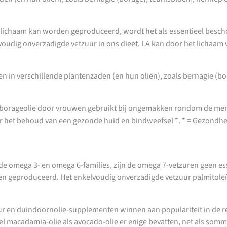
et lichaam kan worden geproduceerd, wordt het als essentieel besc
oudig onverzadigde vetzuur in ons dieet. LA kan door het lichaa
n in verschillende plantenzaden (en hun oliën), zoals bernagie (b
 borageolie door vrouwen gebruikt bij ongemakken rondom de mens
or het behoud van een gezonde huid en bindweefsel *. * = Gezondh
ijk de omega 3- en omega 6-families, zijn de omega 7-vetzuren geen 
n geproduceerd. Het enkelvoudig onverzadigde vetzuur palmitoleïne
r en duindoornolie-supplementen winnen aan populariteit in de recen
el macadamia-olie als avocado-olie er enige bevatten, net als som