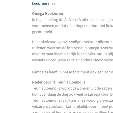
Lees hier meer
Omega 9 vetzuren
In tegenstelling tot ALA en LA uit respectieveli
voor mensen omdat ze endogeen (door het lichaa
gezondheid.
Het enkelvoudig onverzadigde vetzuur oliezuur i
redenen waarom de interesse in omega 9-vetzu
mediterraan dieet, dat rijk is aan oliezuur uit 
evenals eieren, gevogelte en andere vleessoorte
Lamberts heeft in het assortiment ook een comb
Nader belicht:
Teunisbloemolie
Teunisbloemolie wordt gewonnen uit de zaden v
komt vandaag de dag ook veel in Europa voor.
B
Teunisbloemolie is rijk aan meervoudig onverz
vetzuren. Linolzuur komt rijkelijk voor in veel 
aanmaken uit linolzuur, maar een aanvulling ka